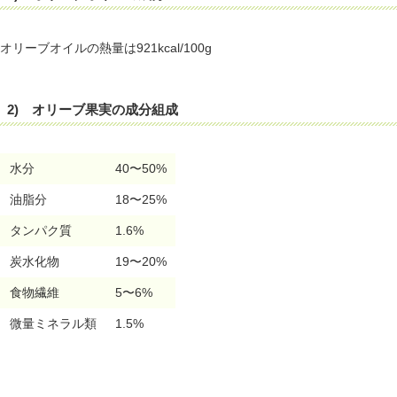
オリーブオイルの熱量は921kcal/100g
2) オリーブ果実の成分組成
水分
40〜50%
油脂分
18〜25%
タンパク質
1.6%
炭水化物
19〜20%
食物繊維
5〜6%
微量ミネラル類
1.5%