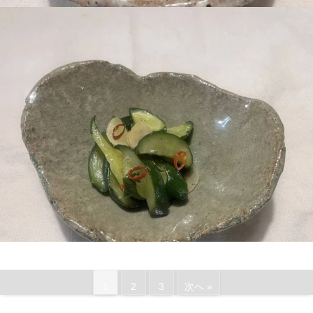
1
2
3
次へ »